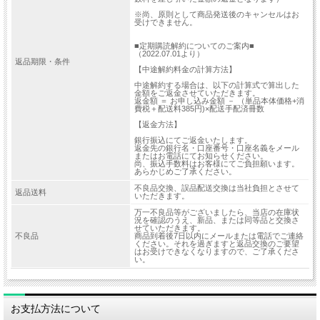
※尚、原則として商品発送後のキャンセルはお
受けできません。
■定期購読解約についてのご案内■
（2022.07.01より）
返品期限・条件
【中途解約料金の計算方法】
中途解約する場合は、以下の計算式で算出した
金額をご返金させていただきます。
返金額 ＝ お申し込み金額 － （単品本体価格+消
費税＋配送料385円)×配送手配済冊数
【返金方法】
銀行振込にてご返金いたします。
返金先の銀行名・口座番号・口座名義をメール
またはお電話にてお知らせください。
尚、振込手数料はお客様にてご負担願います。
あらかじめご了承ください。
不良品交換、誤品配送交換は当社負担とさせて
返品送料
いただきます。
万一不良品等がございましたら、当店の在庫状
況を確認のうえ、新品、または同等品と交換さ
せていただきます。
不良品
商品到着後7日以内にメールまたは電話でご連絡
ください。それを過ぎますと返品交換のご要望
はお受けできなくなりますので、ご了承くださ
い。
お支払方法について