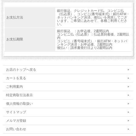
銀行振込、クレジットカード払、コンビニ払
（払込票）、コンビニ(番号端末式)・銀行ATM・
お支払方法
ネットバンキング決済、後払いを用意してござ
います。ご希望にあわせて、各種ご利用くださ
い。
銀行振込 ：お申込後、2週間以内
コンビニ払（払込票）：払込票到着後、2週間以
内
お支払期限
コンビニ（番号端末式）・銀行ATM・ネットバ
ンキング決済：お申込後、2週間以内
後払い：請求書発行日より2週間以内
お店のトップへ戻る
カートを見る
ご利用案内
特定商取引法表示
個人情報の取扱い
サイトマップ
メルマガ登録
お問い合わせ