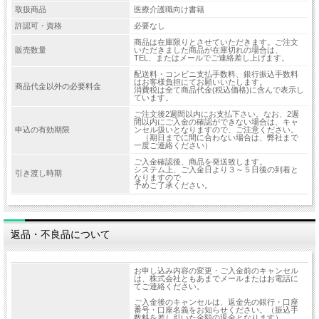
取扱商品
医療介護職向け書籍
許認可・資格
必要なし
商品は在庫限りとさせていただきます。ご注文
販売数量
いただきました商品が在庫切れの場合は、
TEL、またはメールでご連絡差し上げます。
配送料・コンビニ支払手数料、銀行振込手数料
はお客様負担にてお願いいたします。
商品代金以外の必要料金
消費税は全て商品代金(税込価格)に含んで表示し
ています。
ご注文後2週間以内にお支払下さい。なお、2週
間以内にご入金の確認ができない場合は、キャ
申込の有効期限
ンセル扱いとなりますので、ご注意ください。
（期日までに間に合わない場合は、弊社まで
一度ご連絡ください）
ご入金確認後、商品を発送致します。
システム上、ご入金日より３～５日後の到着と
引き渡し時期
なりますので
予めご了承ください。
返品・不良品について
お申し込み内容の変更・ご入金前のキャンセル
は、株式会社ともあまでメールまたはお電話に
てご連絡ください。
ご入金後のキャンセルは、返金先の銀行・口座
番号・口座名義をお知らせください。（振込手
数料を差し引いた金額の返金となります）