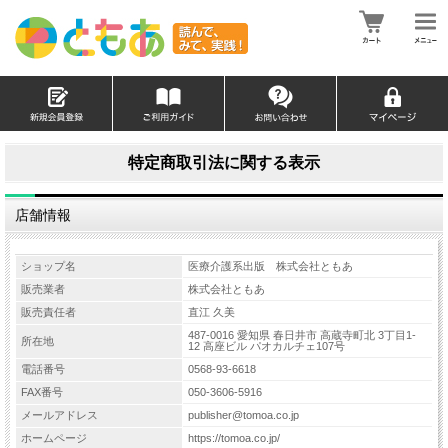
特定商取引法に関する表示
店舗情報
ショップ名
医療介護系出版 株式会社ともあ
販売業者
株式会社ともあ
販売責任者
直江 久美
487-0016 愛知県 春日井市 高蔵寺町北 3丁目1-
所在地
12 高座ビル パオカルチェ107号
電話番号
0568-93-6618
FAX番号
050-3606-5916
メールアドレス
publisher@tomoa.co.jp
ホームページ
https://tomoa.co.jp/