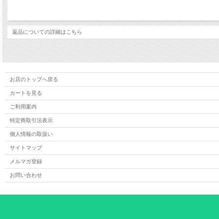
〇訪問リハビリテーションに動画を活用した連携
リエゾングループ 代表 理学療法士
川副 巧成
返品についての詳細はこちら
〇オンラインを利用した新しい言語療法
株式会社くるみの森
言語聴覚士
多田 紀子
〇遠隔リハ
お店のトップへ戻る
「いきる」を届けるために
カートを見る
～テレビ電話（ビデオ通話）によるリハビリテーション（全人間的復権）を目指して
NPO法人Life is Beautiful 理事長
ご利用案内
合同会社 Link Heart ヴィータ訪問看護ステーションCOO
作業療法士 おむつフィッター1級・POOマスター
特定商取引法表示
山下 和典
個人情報の取扱い
サイトマップ
【症例報告】
メルマガ登録
〇移乗動作と車いす自走能力の獲得により
自宅内生活空間の拡大に繋がった閉じこもり虚弱高齢者の症例
お問い合わせ
～発言の変化と自己効力感に着目して～
山村クリニック訪問リハビリステーション（前所属）
理学療法士
片山 真之