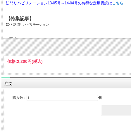
訪問リハビリテーション13-05号～14-04号のお得な定期購読は
こちら
【特集記事】
DXと訪問リハビリテーション
■目次
【巻頭言】
■目次
【巻頭言】
株式会社ジェネラス 代表取締役 理学療法士
価格:
2,200円
(税込)
小山 樹
【特集】
〇訪問リハビリテーションにおけるDXの価値
注文
株式会社ジェネラス 代表取締役 理学療法士
小山 樹
購入数：
個
〇訪問リハビリテーションの業務にかかわるDX
Footage訪問看護ステーション
自立支援事業部 事業部長 理学療法士
吉川 信人
株式会社FOOTAGE 代表取締役 看護師
大串 優太