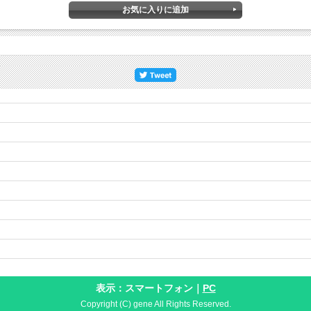
～
表示：スマートフォン｜
PC
Copyright (C) gene All Rights Reserved.