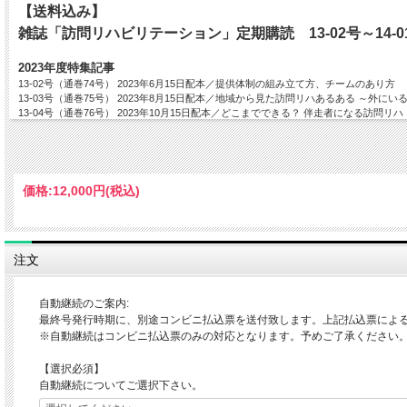
【送料込み】
雑誌「訪問リハビリテーション」定期購読 13-02号～14-0
2023年度特集記事
13-02号（通巻74号） 2023年6月15日配本／提供体制の組み立て方、チームのあり方
13-03号（通巻75号） 2023年8月15日配本／地域から見た訪問リハあるある ～外に
13-04号（通巻76号） 2023年10月15日配本／どこまでできる？ 伴走者になる訪問
13-05号（通巻77号） 2023年12月15日配本／DX と訪問リハビリテーション
13-06号（通巻78号） 2024年2月15日配本／アートとしての訪問リハ ～ストレン
14-01号（通巻79号）2024年4月15日配本
※特集タイトルは予告なく変更の可能性がございます。予めご了承くださいませ。
価格:
12,000円
(税込)
――――――――――――――――――――――――――――――――――――――
注文
自動継続のご案内:
最終号発行時期に、別途コンビニ払込票を送付致します。上記払込票によ
※自動継続はコンビニ払込票のみの対応となります。予めご了承ください
【選択必須】
自動継続についてご選択下さい。