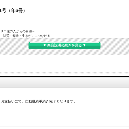
1号（年6冊）
いるリハ職の人からの目線～
リハ ～就労・趣味・生きがいにつなげる～
グス・アイデンティティの再構築・コーチング～
▼ 商品説明の続きを見る ▼
――
るお支払いにて、自動継続手続き完了となります。
。