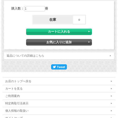
PTOTSTだけでなく、神経難病にかかわる看護師や介護士の方にも目を通してほし
購入数：
冊
い一冊です。
B5/528P/ISBN978-4-910393-93-3/7000円+税<br>
在庫
○
返品についての詳細はこちら
お店のトップへ戻る
カートを見る
ご利用案内
特定商取引法表示
個人情報の取扱い