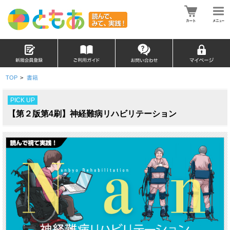
TOP
>
書籍
PICK UP
【第２版第4刷】神経難病リハビリテーション