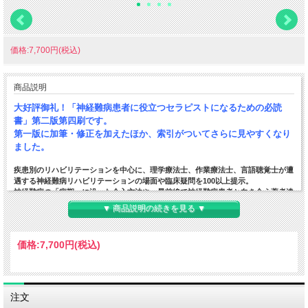
価格:7,700円(税込)
商品説明
大好評御礼！「神経難病患者に役立つセラピストになるための必読
書」第二版第四刷です。
第一版に加筆・修正を加えたほか、索引がついてさらに見やすくなり
ました。
疾患別のリハビリテーションを中心に、
理学療法士、作業療法士、言語聴覚士が遭
遇する神経難病リハビリテーションの場面や臨床疑問を100以上提示。
神経難病の「病期」に沿った介入方法や、最前線で神経難病患者と向き合う著者達
の臨床現場の工夫、臨床思考（エビデンス）を踏まえて知ることができる、実践的
▼ 商品説明の続きを見る ▼
な内容となっています。
個別性の高い神経難病のリハビリテーションに、セラピストはどう向き合っていく
価格:
7,700円
(税込)
のか。
患者さんの体には何が起こっているのか。
528ページと分厚くなっておりますが、写真やイラストも満載！
トピックスごとに見出しを付けて構成しているため、
興味のあるところ、気になっていたところ、どこからでも読んでいただきやすくな
注文
っています。