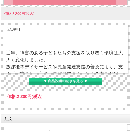
価格:2,200円(税込)
商品説明
近年、障害のある子どもたちの支援を取り巻く環境は大
きく変化しました。
放課後等デイサービスや児童発達支援の普及により、支
え手が増えた一方で、専門知識の不足による事故が後を
絶ちません。障害を持つ子どもたちの繊細な身体には、
▼ 商品説明の続きを見る ▼
多くのリスクが隠れています。
「知っていれば防げたはずの事故」をなくしたい――。
価格:
2,200円
(税込)
本書は、そんな願いから30 年以上重症心身障がい児と向
き合ってきた臨床家 多和田忍氏が、現状に警鐘を鳴ら
注文
し、脳性麻痺や肢体不自由児の「身体的リスク」や支援
のポイントを平易な言葉で解説しています。