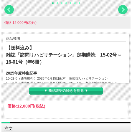
価格:12,000円(税込)
商品説明
【送料込み】
雑誌「訪問リハビリテーション」定期購読 15-02号～
16-01号（年6冊）
2025年度特集記事
15-02号（通巻86号）2025年6月15日配本 認知症リハビリテーション
15-03号（通巻87号）2025年8月15日配本 フレイル・老年期症候群を考える
15-04号（通巻88号）2025年10月15日配本 限界点を超える～在宅継続への工夫～
▼ 商品説明の続きを見る ▼
15-05号（通巻89号）2025年12月15日配本 ハラスメント対策
15-06号（通巻90号）2026年2月15日配本 がんリハ
16-01号（通巻91号）2026年4月15日配本 予定
価格:
12,000円
(税込)
※特集タイトルは予告なく変更の可能性がございます。予めご了承くださいませ。
―――――――――――――――――――――――――――――――――――――
―――
注文