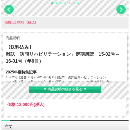
価格:12,000円(税込)
商品説明
【送料込み】
雑誌「訪問リハビリテーション」定期購読 15-02号～
16-01号（年6冊）
2025年度特集記事
15-02号（通巻86号）2025年6月15日配本 認知症リハビリテーション
15-03号（通巻87号）2025年8月15日配本 フレイル・老年期症候群を考える
15-04号（通巻88号）2025年10月15日配本 限界点を超える～在宅継続への工夫～
▼ 商品説明の続きを見る ▼
15-05号（通巻89号）2025年12月15日配本 ハラスメント対策
15-06号（通巻90号）2026年2月15日配本 がんリハ
16-01号（通巻91号）2026年4月15日配本 予定
価格:
12,000円
(税込)
※特集タイトルは予告なく変更の可能性がございます。予めご了承くださいませ。
―――――――――――――――――――――――――――――――――――――
―――
注文