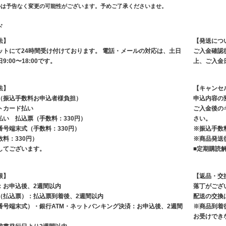
ルは予告なく変更の可能性がございます。予めご了承くださいませ。
ド
法】
【発送につ
ットにて24時間受け付けております。 電話・メールの対応は、土日
ご入金確認
:00〜18:00です。
上、ご入金
法】
【キャンセ
（振込手数料お申込者様負担）
申込内容の
トカード払い
ご入金後の
払い 払込票（手数料：330円）
さい。
号端末式（手数料：330円）
※振込手数
料：330円）
※商品発送
してございます。
■定期購読
限】
【返品・交
：お申込後、2週間以内
落丁がござ
（払込票）：払込票到着後、2週間以内
配送の交換
番号端末式）・銀行ATM・ネットバンキング決済：お申込後、2週間
※商品到着
お受けでき