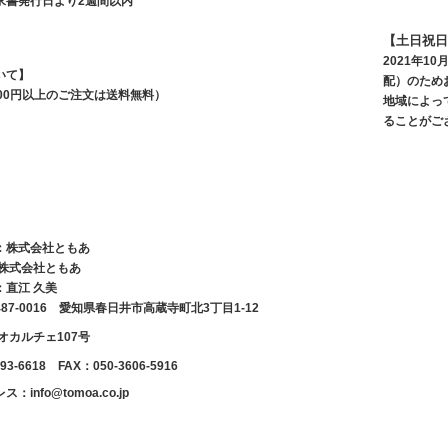
求書発行日より2週間以内
【土日祝日
2021年
いて】
配）のため
,500円以上のご注文は送料無料）
地域によっ
ることがご
：株式会社ともあ
 株式会社ともあ
：直江 久美
87-0016 愛知県春日井市高蔵寺町北3丁目1-12
オカルチェ107号
93-6618 FAX：050-3606-5916
info@tomoa.co.jp