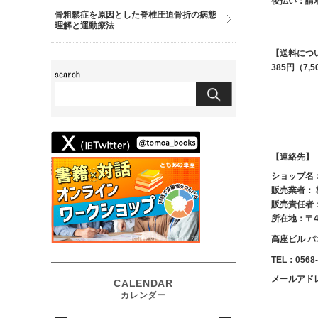
後払い：請
骨粗鬆症を原因とした脊椎圧迫骨折の病態
理解と運動療法
【送料につ
385円（7
【連絡先】
ショップ名
販売業者：
販売責任者
所在地：〒4
高座ビル パ
TEL：0568-
メールアドレス：