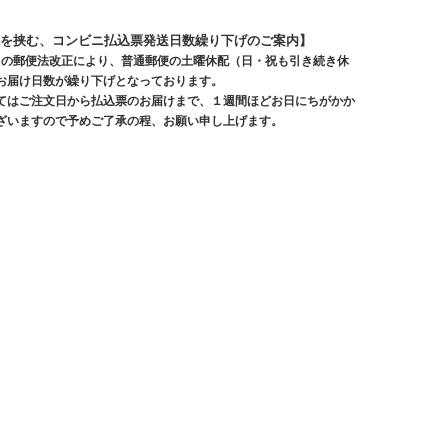
を挟む、コンビニ払込票発送日数繰り下げのご案内】
10月の郵便法改正により、普通郵便の土曜休配（日・祝も引き続き休
お届け日数が繰り下げとなっております。
てはご注文日から払込票のお届けまで、１週間ほどお日にちがかか
ざいますので予めご了承の程、お願い申し上げます。