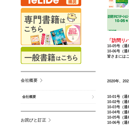
「訪問リハ
10-05号（
10-06号
皆さまには
会社概要
2020年、2
10-01号（
会社概要
10-02号（
10-03号（
10-04号（
10-05号
お詫びと訂正
10-06号