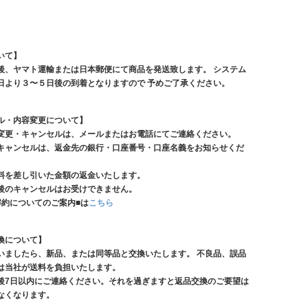
いて】
後、ヤマト運輸または日本郵便にて商品を発送致します。 システム
日より３〜５日後の到着となりますので 予めご了承ください。
ル・内容変更について】
変更・キャンセルは、メールまたはお電話にてご連絡ください。
キャンセルは、返金先の銀行・口座番号・口座名義をお知らせくだ
料を差し引いた金額の返金いたします。
後のキャンセルはお受けできません。
解約についてのご案内■は
こちら
換について】
いましたら、新品、または同等品と交換いたします。 不良品、誤品
は当社が送料を負担いたします。
後7日以内にご連絡ください。それを過ぎますと返品交換のご要望は
なくなります。