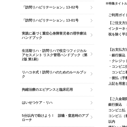
※特集タイト
「訪問リハビリテーション」13-02号
ご利用ガイ
「訪問リハビリテーション」13-01号
【ご注文方
インターネ
実践に基づく重症心身障害児者の理学療法
祝を除く平日9
ハンドブック
【お支払方
生活期リハ・訪問リハで役立つフィジカル
アセスメント リスク管理ハンドブック（第
・銀行振込
2版 第1刷）
・クレジッ
・コンビニ
コンビニ番
リハコネ式！訪問リハのためのルールブッ
ク
・後払（手数
上記を用意
拘縮治療のエビデンスと臨床応用
【ご入金期
はいせつケア・リハ
銀行振込 
コンビニ払
5分以内で助けよう！ 誤嚥・窒息時のアプ
コンビニ（
ローチ
以内