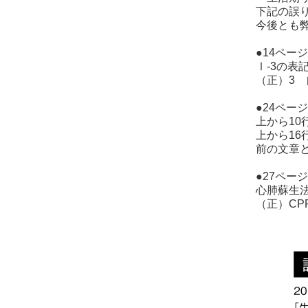
下記の誤
今後とも
●14ペー
Ⅰ-3の表
（正）3
●24ペー
上から1
上から16
前の文章
●27ページ
心肺蘇生
（正）CP