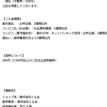
・後払（手数料：330円）
上記を用意してございます。
【ご入金期限】
銀行振込 ：お申込後、2週間以内
コンビニ払（払込票）：払込票到着後、2週間以内
コンビニ（番号端末式）・銀行ATM・ネットバンキング決済：お申込後、2週間
後払い：請求書発行日より2週間以内
【送料について】
385円（7,500円以上のご注文は送料無料）
【連絡先】
ショップ名：株式会社ともあ
販売業者： 株式会社ともあ
販売責任者：直江 久美