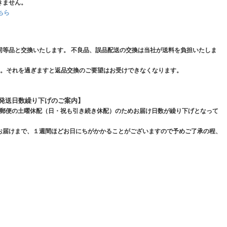
きません。
ちら
同等品と交換いたします。 不良品、誤品配送の交換は当社が送料を負担いたしま
い。それを過ぎますと返品交換のご要望はお受けできなくなります。
発送日数繰り下げのご案内】
普通郵便の土曜休配（日・祝も引き続き休配）のためお届け日数が繰り下げとなって
お届けまで、１週間ほどお日にちがかかることがございますので予めご了承の程、