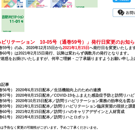
ビリテーション 10-05号（通巻59号）」発行日変更のお知
通巻59号）のみ、2020年12月15日から
2021年1月15日
へ発行日を変更いたしま
（通巻60号）は2021年2月15日発行、以降は変わらず偶数月の発行となります。
ご迷惑をお掛けいたしますが、何卒ご理解・ご了承賜りますようお願い申し上
集記事
通巻56号） 2020年6月15日配本／生活機能向上のための連携
通巻57号） 2020年8月15日配本／COVID-19をふまえた感染症予防と訪問リ
通巻58号） 2020年10月15日配本／訪問リハビリテーション業務の効率化を図るI
（通巻59号） 2021年1月15日配本／訪問リハビリテーション臨床実習の現状と課
（通巻60号） 2021年2月15日配本／訪問リハのキャリアデザインと人材育成
通巻61号） 2021年4月15日配本／訪問リハとロボット
ルは予告なく変更の可能性がございます。予めご了承くださいませ。