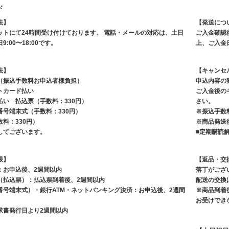
ド
法】
【発送につ
ットにて24時間受け付けております。 電話・メールの対応は、土日
ご入金確認
:00〜18:00です。
上、ご入金
法】
【キャンセ
（振込手数料お申込者様負担）
申込内容の
トカード払い
ご入金後の
払い 払込票（手数料：330円）
さい。
号端末式（手数料：330円）
※振込手数
料：330円）
※商品発送
してございます。
■定期購読
限】
【返品・交
：お申込後、2週間以内
落丁がござ
（払込票）：払込票到着後、2週間以内
配送の交換
番号端末式）・銀行ATM・ネットバンキング決済：お申込後、2週間
※商品到着
お受けでき
求書発行日より2週間以内