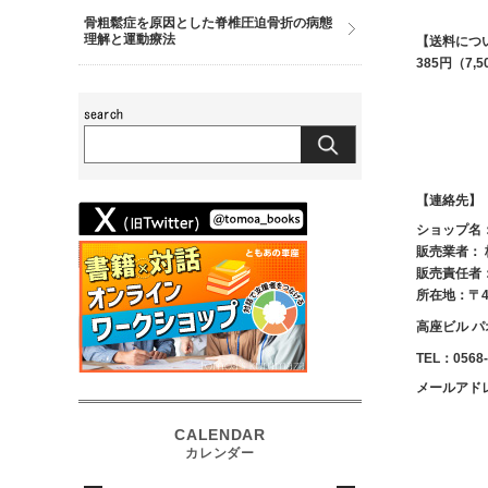
骨粗鬆症を原因とした脊椎圧迫骨折の病態
理解と運動療法
【送料につ
385円（7
【連絡先】
ショップ名
販売業者：
販売責任者
所在地：〒4
高座ビル パ
TEL：0568-
メールアドレス：