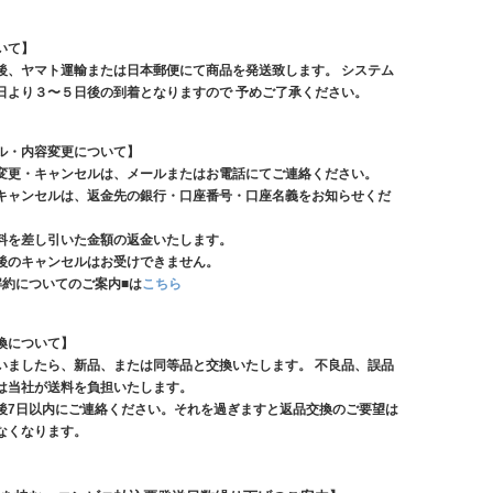
いて】
後、ヤマト運輸または日本郵便にて商品を発送致します。 システム
日より３〜５日後の到着となりますので 予めご了承ください。
ル・内容変更について】
変更・キャンセルは、メールまたはお電話にてご連絡ください。
キャンセルは、返金先の銀行・口座番号・口座名義をお知らせくだ
料を差し引いた金額の返金いたします。
後のキャンセルはお受けできません。
解約についてのご案内■は
こちら
換について】
いましたら、新品、または同等品と交換いたします。 不良品、誤品
は当社が送料を負担いたします。
後7日以内にご連絡ください。それを過ぎますと返品交換のご要望は
なくなります。