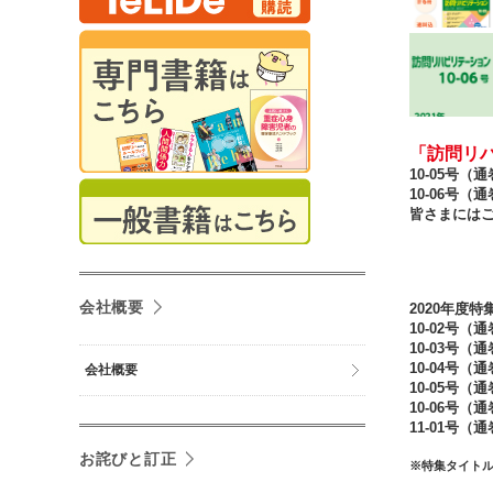
「訪問リハ
10-05号（
10-06号
皆さまには
会社概要
2020年度特
10-02号（
10-03号（
10-04号（
会社概要
10-05号
10-06号
11-01号（
お詫びと訂正
※特集タイト