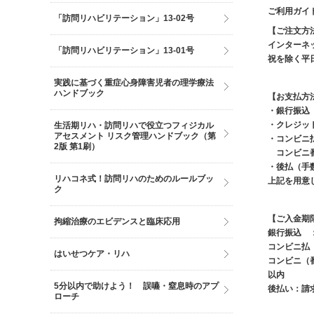
ご利用ガイ
「訪問リハビリテーション」13-02号
【ご注文方
インターネ
「訪問リハビリテーション」13-01号
祝を除く平日9
実践に基づく重症心身障害児者の理学療法
ハンドブック
【お支払方
・銀行振込
・クレジッ
生活期リハ・訪問リハで役立つフィジカル
アセスメント リスク管理ハンドブック（第
・コンビニ
2版 第1刷）
コンビニ番
・後払（手数
リハコネ式！訪問リハのためのルールブッ
上記を用意
ク
【ご入金期
拘縮治療のエビデンスと臨床応用
銀行振込 
コンビニ払
はいせつケア・リハ
コンビニ（
以内
5分以内で助けよう！ 誤嚥・窒息時のアプ
後払い：請
ローチ