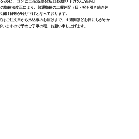
を挟む、コンビニ払込票発送日数繰り下げのご案内】
10月の郵便法改正により、普通郵便の土曜休配（日・祝も引き続き休
お届け日数が繰り下げとなっております。
てはご注文日から払込票のお届けまで、１週間ほどお日にちがかか
ざいますので予めご了承の程、お願い申し上げます。