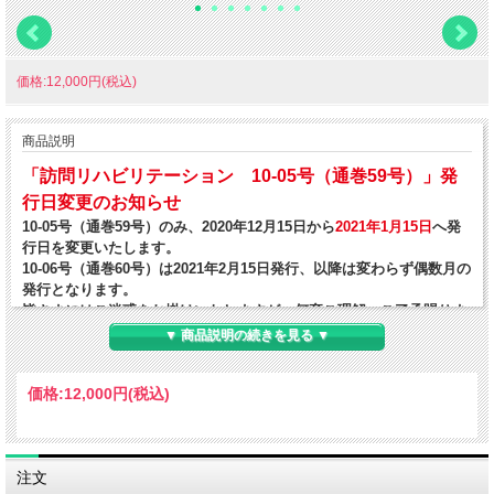
価格:12,000円(税込)
商品説明
「訪問リハビリテーション 10-05号（通巻59号）」発
行日変更のお知らせ
10-05号（通巻59号）のみ、2020年12月15日から
2021年1月15日
へ発
行日を変更いたします。
10-06号（通巻60号）は2021年2月15日発行、以降は変わらず偶数月の
発行となります。
皆さまにはご迷惑をお掛けいたしますが、何卒ご理解・ご了承賜りま
すようお願い申し上げます。
▼ 商品説明の続きを見る ▼
価格:
12,000円
(税込)
2020年、2021年度特集記事
10-03号（通巻57号） 2020年8月15日配本／COVID-19をふまえた感染
症予防と訪問リハビリテーション
注文
10-04号（通巻58号） 2020年10月15日配本／訪問リハビリ業務効率化