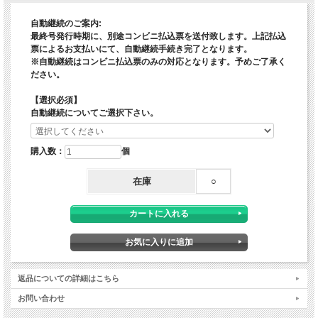
をはかるICT
10-05号（通巻59号） 2021年1月15日配本／訪問リハビリテーション
自動継続のご案内:
臨床実習の現状と課題
最終号発行時期に、別途コンビニ払込票を送付致します。上記払込
10-06号（通巻60号） 2021年2月15日配本／訪問リハのキャリアデザ
票によるお支払いにて、自動継続手続き完了となります。
インと人材育成
※自動継続はコンビニ払込票のみの対応となります。予めご了承く
ださい。
11-01号（通巻61号） 2021年4月15日配本／訪問リハとロボット
11-02号（通巻62号） 2021年6月15日配本／介護報酬
【選択必須】
自動継続についてご選択下さい。
※特集タイトルは予告なく変更の可能性がございます。予めご了承くださいませ。
購入数：
個
在庫
○
返品についての詳細はこちら
お問い合わせ