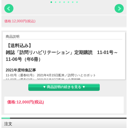
価格:12,000円(税込)
商品説明
【送料込み】
雑誌「訪問リハビリテーション」定期購読 11-01号～
11-06号（年6冊）
2021年度特集記事
11-01号（通巻61号） 2021年4月15日配本／訪問リハとロボット
11-02号（通巻62号） 2021年6月15日配本／介護報酬
11-03号（通巻63号） 2021年8月15日配本／SDGｓ
▼ 商品説明の続きを見る ▼
11-04号（通巻64号） 2021年10月15日配本／感染症対策
11-05号（通巻65号） 2021年12月15日配本／ACP（アドバンスケアプランニン
グ）を考える
価格:
12,000円
(税込)
11-06号（通巻66号） 2022年2月15日配本／新人教育中心（ADL、IADL、評価）
※特集タイトルは予告なく変更の可能性がございます。予めご了承くださいませ。
―――――――――――――――――――――――――――――――――――――
注文
―――