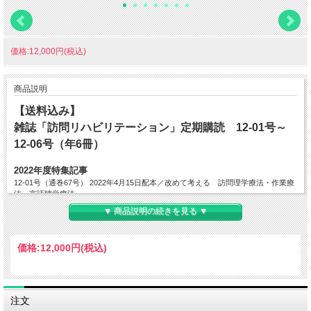
価格:12,000円(税込)
商品説明
【送料込み】
雑誌「訪問リハビリテーション」定期購読 12-01号～
12-06号（年6冊）
2022年度特集記事
12-01号（通巻67号） 2022年4月15日配本／改めて考える 訪問理学療法・作業療
法・言語聴覚療法
12-02号（通巻68号） 2022年6月15日配本／訪問のための臨床実習
▼ 商品説明の続きを見る ▼
12-03号（通巻69号） 2022年8月15日配本／コロナからの学び
12-04号（通巻70号） 2022年10月15日配本／生きて、生きて、看取られる～生に
注目した終末期ケア・緩和ケア・デスカンファレンス～
価格:
12,000円
(税込)
12-05号（通巻71号） 2022年12月15日配本／標準評価ツール ガイドライン改定
12-06号（通巻72号） 2023年2月15日配本／LIFEの活用 報酬改定、次期同時改定
※特集タイトルは予告なく変更の可能性がございます。予めご了承くださいませ。
注文
―――――――――――――――――――――――――――――――――――――